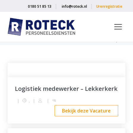
0180 51 85 13
info@roteck.nl
Urenregistratie
Home
»
Vacatures
»
Bedrijfstak
Logistiek medewerker – Lekkerkerk
|
,
|
|
Bekijk deze Vacature