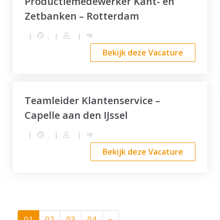
Productiemedewerker Kant- en
Zetbanken – Rotterdam
|
,
|
|
Bekijk deze Vacature
Teamleider Klantenservice –
Capelle aan den IJssel
|
,
|
|
Bekijk deze Vacature
(current)
Volgende
01
02
03
04
»