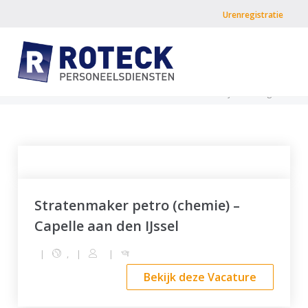
Urenregistratie
Home
»
Vacatures
»
Bedrijfstak
»
Pagina 4
Stratenmaker petro (chemie) –
Capelle aan den IJssel
|
,
|
|
Bekijk deze Vacature