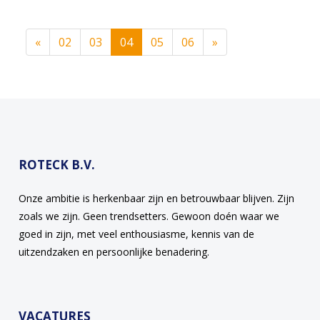
Vorige
(current)
Volgende
«
02
03
04
05
06
»
ROTECK B.V.
Onze ambitie is herkenbaar zijn en betrouwbaar blijven. Zijn
zoals we zijn. Geen trendsetters. Gewoon doén waar we
goed in zijn, met veel enthousiasme, kennis van de
uitzendzaken en persoonlijke benadering.
VACATURES