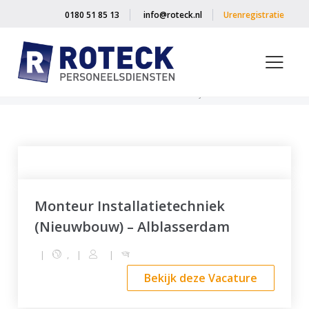
0180 51 85 13
info@roteck.nl
Urenregistratie
Home
»
Vacatures
»
Bedrijfstak
»
Metaal
»
Medior
Monteur Installatietechniek
(Nieuwbouw) – Alblasserdam
|
,
|
|
Bekijk deze Vacature