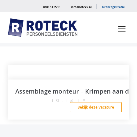
0180 51 85 13
info@roteck.nl
Urenregistratie
»
LBO
Home
Assemblage monteur – Krimpen aan de 
|
,
|
|
Bekijk deze Vacature