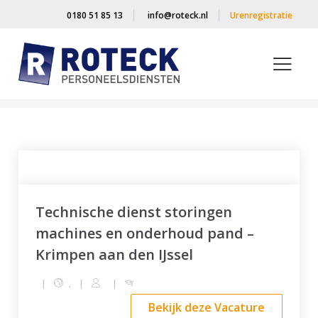
0180 51 85 13
info@roteck.nl
Urenregistratie
Home
»
Vacatures
»
Standaard
Technische dienst storingen
machines en onderhoud pand –
Krimpen aan den IJssel
|
,
|
|
Bekijk deze Vacature